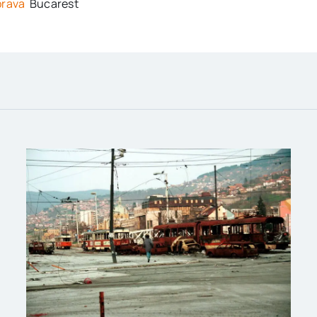
rava
Bucarest