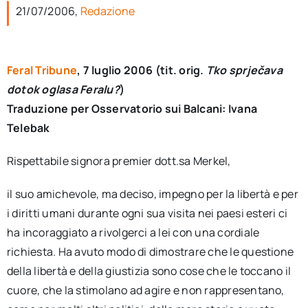
per:
21/07/2006,
Redazione
Newsletter
Feral Tribune
, 7 luglio 2006 (tit. orig.
Tko sprječava
dotok oglasa Feralu?
)
Ita
Traduzione per Osservatorio sui Balcani: Ivana
Telebak
Rispettabile signora premier dott.sa Merkel,
il suo amichevole, ma deciso, impegno per la libertà e per
i diritti umani durante ogni sua visita nei paesi esteri ci
ha incoraggiato a rivolgerci a lei con una cordiale
richiesta. Ha avuto modo di dimostrare che le questione
della libertà e della giustizia sono cose che le toccano il
cuore, che la stimolano ad agire e non rappresentano,