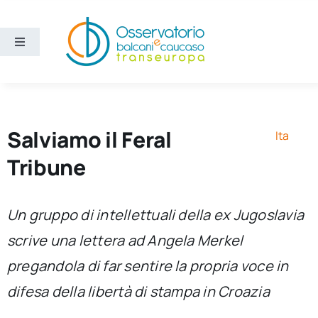
Salta
al
contenuto
Toggle
Navigation
Aree
Temi
Salviamo il Feral
Ita
Tribune
Ricerca e divulgazione
Un gruppo di intellettuali della ex Jugoslavia
Sezioni
scrive una lettera ad Angela Merkel
pregandola di far sentire la propria voce in
Chi siamo
difesa della libertà di stampa in Croazia
Cerca