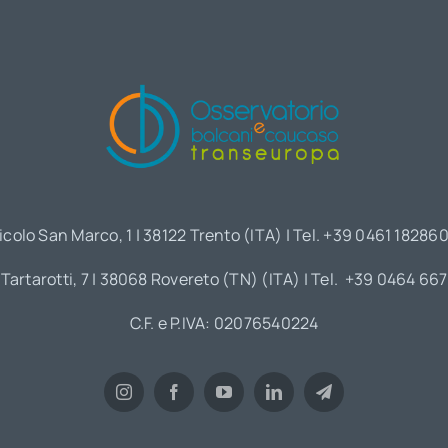
icolo San Marco, 1 | 38122 Trento (ITA) | Tel. +39 0461 18286
 Tartarotti, 7 | 38068 Rovereto (TN) (ITA) | Tel. +39 0464 66
C.F. e P.IVA: 02076540224