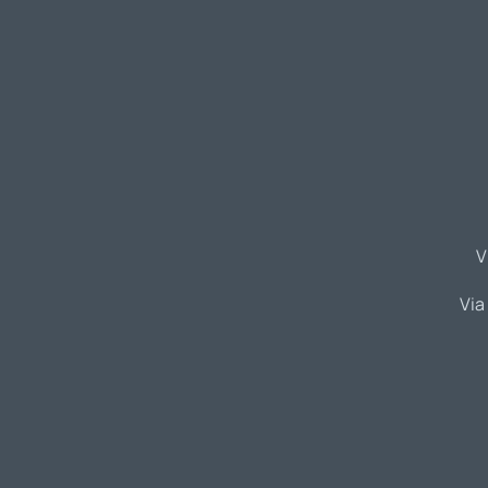
V
Via