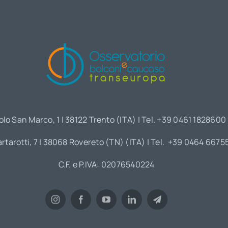
olo San Marco, 1 | 38122 Trento (ITA) | Tel. +39 0461 1828600
artarotti, 7 | 38068 Rovereto (TN) (ITA) | Tel. +39 0464 6675
C.F. e P.IVA: 02076540224