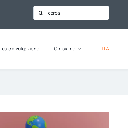
Cerca
per:
ITA
rca e divulgazione
Chi siamo