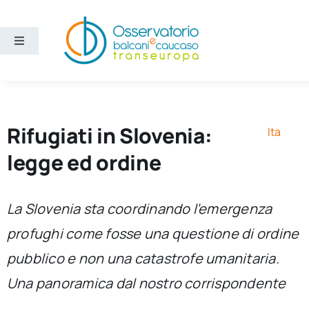
Salta
al
contenuto
Toggle
Navigation
Aree
Temi
Rifugiati in Slovenia:
Ita
legge ed ordine
Ricerca e divulgazione
La Slovenia sta coordinando l’emergenza
Sezioni
profughi come fosse una questione di ordine
pubblico e non una catastrofe umanitaria.
Chi siamo
Una panoramica dal nostro corrispondente
Cerca