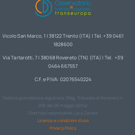
Vicolo San Marco, 1 | 38122 Trento (ITA) | Tel. +39 0461
1828600
Via Tartarotti, 7 | 38068 Rovereto (TN) (ITA) | Tel. +39
0464 667557
C.F. e P.IVA: 02076540224
Testata giornalistica registrata (Reg. Tribunale di Rovereto n.
256 del 26 maggio 2004)
Direttore responsabile Luca Zanoni
Licenza e condizioni d’uso
Privacy Policy