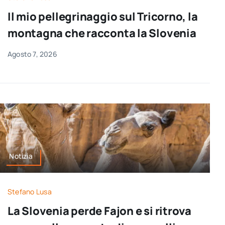
per:
Il mio pellegrinaggio sul Tricorno, la
montagna che racconta la Slovenia
Newsletter
Agosto 7, 2026
Ita
Notizia
Stefano Lusa
La Slovenia perde Fajon e si ritrova