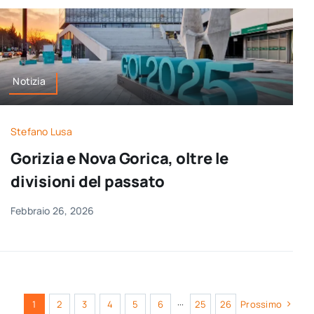
Notizia
Stefano Lusa
Gorizia e Nova Gorica, oltre le
divisioni del passato
Febbraio 26, 2026
1
2
3
4
5
6
···
25
26
Prossimo