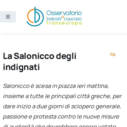
Salta
al
contenuto
Toggle
Navigation
Aree
Temi
La Salonicco degli
Ita
indignati
Ricerca e divulgazione
Salonicco è scesa in piazza ieri mattina,
Sezioni
insieme a tutte le principali città greche, per
dare inizio a due giorni di sciopero generale,
Chi siamo
passione e protesta contro le nuove misure
Cerca
di austerità che dovrebbero essere votate