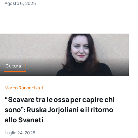
Agosto 6, 2026
per:
Newsletter
Ita
Cultura
Marco Ranocchiari
“Scavare tra le ossa per capire chi
sono”: Ruska Jorjoliani e il ritorno
allo Svaneti
Luglio 24, 2026