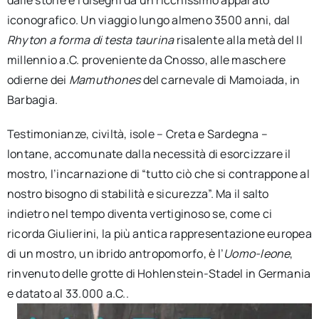
dalle storie e i disegni da un ricchissimo apparato
iconografico. Un viaggio lungo almeno 3500 anni, dal
Rhyton a forma di testa taurina
risalente alla metà del II
millennio a.C. proveniente da Cnosso, alle maschere
odierne dei
Mamuthones
del carnevale di Mamoiada, in
Barbagia.
Testimonianze, civiltà, isole – Creta e Sardegna –
lontane, accomunate dalla necessità di esorcizzare il
mostro, l’incarnazione di “tutto ciò che si contrappone al
nostro bisogno di stabilità e sicurezza”. Ma il salto
indietro nel tempo diventa vertiginoso se, come ci
ricorda Giulierini, la più antica rappresentazione europea
di un mostro, un ibrido antropomorfo, è l’
Uomo-leone
,
rinvenuto delle grotte di Hohlenstein-Stadel in Germania
e datato al 33.000 a.C..