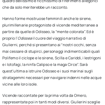
quadro bellissimo e ricchissimo di riferimenti allegorici
che da solo meriterebbe un racconto.
Hanno forme mostruose femminili anche le sirene,
plurimillenarie protagoniste di vicende mediterranee a
partire da quelle di Odisseo, la “mente colorata”. Ed è
proprio l’
Odissea
il cuore del viaggio narrativo di
Giulierni, perché si presentano ai “nostri occhi, senza
mai cessare di stupirci, personaggi indimenticabili quali
Polifemo il ciclope e le sirene, Scilla e Cariddi, i lestrigoni
e i lotofagi, la ninfa Calipso e la maga Circe”. Sarà
quest’ultima a istruire Odisseo e i suoi marinai sugli
stratagemmi necessari per navigare indenni nelle acque
vicine alle loro isole.
Vicende raccontate per la prima volta da Omero,
rappresentate poi in tanti modi diversi. Giulierini sceglie