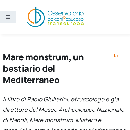
Salta
al
contenuto
Toggle
Navigation
Aree
Temi
Mare monstrum, un
Ita
bestiario del
Ricerca e divulgazione
Mediterraneo
Sezioni
Il libro di Paolo Giulierini, etruscologo e già
direttore del Museo Archeologico Nazionale
Chi siamo
di Napoli,
Mare monstrum. Mistero e
Cerca