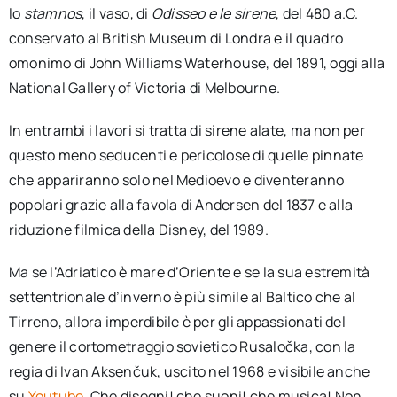
lo
stamnos
, il vaso, di
Odisseo e le sirene
, del 480 a.C.
conservato al British Museum di Londra e il quadro
omonimo di John Williams Waterhouse, del 1891, oggi alla
National Gallery of Victoria di Melbourne.
In entrambi i lavori si tratta di sirene alate, ma non per
questo meno seducenti e pericolose di quelle pinnate
che appariranno solo nel Medioevo e diventeranno
popolari grazie alla favola di Andersen del 1837 e alla
riduzione filmica della Disney, del 1989.
Ma se l’Adriatico è mare d’Oriente e se la sua estremità
settentrionale d’inverno è più simile al Baltico che al
Tirreno, allora imperdibile è per gli appassionati del
genere il cortometraggio sovietico Rusaločka, con la
regia di Ivan Aksenčuk, uscito nel 1968 e visibile anche
su
Youtube
. Che disegni! che suoni! che musica! Non