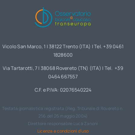
Vicolo San Marco, 1 | 38122 Trento (ITA) | Tel. +39 0461
1828600
Via Tartarotti, 7 | 38068 Rovereto (TN) (ITA) | Tel. +39
0464 667557
C.F. e P.IVA: 02076540224
Testata giornalistica registrata (Reg. Tribunale di Rovereto n.
256 del 26 maggio 2004)
Direttore responsabile Luca Zanoni
Licenza e condizioni d’uso