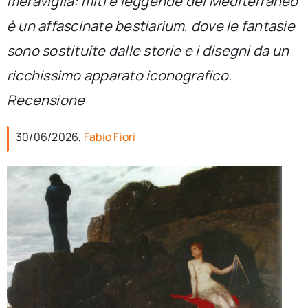
meraviglia: miti e leggende del Mediterraneo
per:
è un affascinate
bestiarium
, dove le fantasie
Newsletter
sono sostituite dalle storie e i disegni da un
ricchissimo apparato iconografico.
Ita
Recensione
30/06/2026,
Fabio Fiori