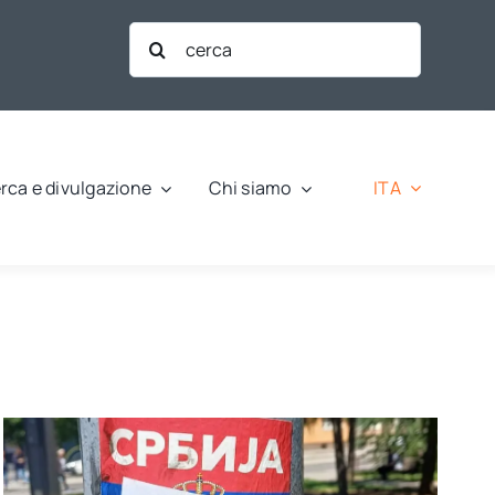
Cerca
per:
ITA
rca e divulgazione
Chi siamo