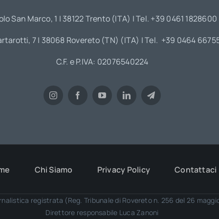
olo San Marco, 1 | 38122 Trento (ITA) | Tel. +39 0461 1828600
artarotti, 7 | 38068 Rovereto (TN) (ITA) | Tel. +39 0464 6675
C.F. e P.IVA: 02076540224
me
Chi Siamo
Privacy Policy
Contattaci
rnalistica registrata (Reg. Tribunale di Rovereto n. 256 del 26 magg
Direttore responsabile Luca Zanoni