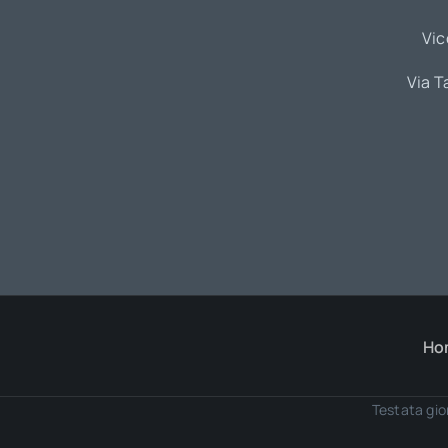
Vic
Via T
Ho
Testata gio