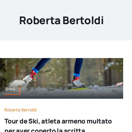
Salta
al
Roberta Bertoldi
contenuto
Brevi
Roberta Bertoldi
Tour de Ski, atleta armeno multato
per aver coperto la scritta