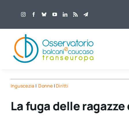
Salta
al
contenuto
Inguscezia
|
Donne
|
Diritti
La fuga delle ragazze