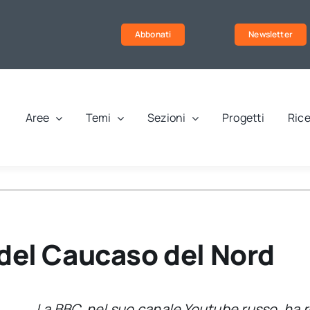
Abbonati
Newsletter
Aree
Temi
Sezioni
Progetti
Rice
 del Caucaso del Nord
La BBC, nel suo canale Youtube russo, ha