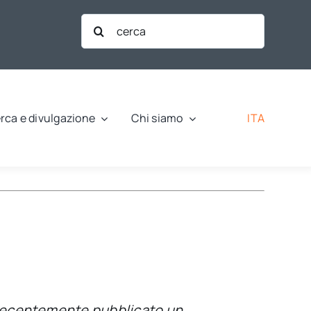
Cerca
per:
ITA
rca e divulgazione
Chi siamo
 recentemente pubblicato un