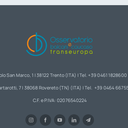
olo San Marco, 1 | 38122 Trento (ITA) | Tel. +39 0461 1828600
artarotti, 7 | 38068 Rovereto (TN) (ITA) | Tel. +39 0464 6675
C.F. e P.IVA: 02076540224