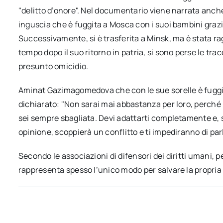
"delitto d’onore". Nel documentario viene narrata anch
inguscia che è fuggita a Mosca con i suoi bambini grazi
Successivamente, si è trasferita a Minsk, ma è stata ra
tempo dopo il suo ritorno in patria, si sono perse le tr
presunto omicidio.
Aminat Gazimagomedova che con le sue sorelle è fuggita
dichiarato: "Non sarai mai abbastanza per loro, perché 
sei sempre sbagliata. Devi adattarti completamente e, s
opinione, scoppierà un conflitto e ti impediranno di par
Secondo le associazioni di difensori dei diritti umani, p
rappresenta spesso l’unico modo per salvare la propria 