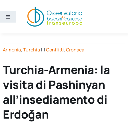
Salta
al
contenuto
Toggle
Navigation
Aree
Armenia
,
Turchia
| |
Conflitti
,
Cronaca
Temi
Turchia-Armenia: la
Ricerca e divulgazione
visita di Pashinyan
Sezioni
all’insediamento di
Chi siamo
Erdoğan
Cerca