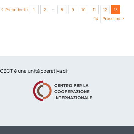
Precedente
1
2
···
8
9
10
11
12
13
14
Prossimo
OBCT è una unità operativa di: