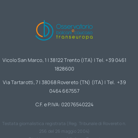
Vicolo San Marco, 1 | 38122 Trento (ITA) | Tel. +39 0461
1828600
Via Tartarotti, 7 | 38068 Rovereto (TN) (ITA) | Tel. +39
0464 667557
C.F. e P.IVA: 02076540224
Testata giornalistica registrata (Reg. Tribunale di Rovereto n.
256 del 26 maggio 2004)