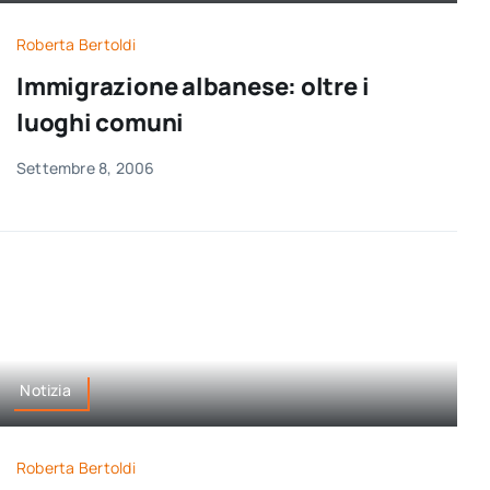
per:
Roberta Bertoldi
Newsletter
Immigrazione albanese: oltre i
luoghi comuni
Ita
Settembre 8, 2006
Notizia
Roberta Bertoldi