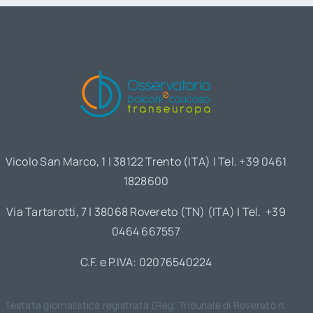
Vicolo San Marco, 1 | 38122 Trento (ITA) | Tel. +39 0461
1828600
Via Tartarotti, 7 | 38068 Rovereto (TN) (ITA) | Tel. +39
0464 667557
C.F. e P.IVA: 02076540224
Testata giornalistica registrata (Reg. Tribunale di Rovereto n.