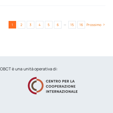
1
2
3
4
5
6
···
15
16
Prossimo
OBCT è una unità operativa di: