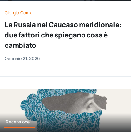
per:
Giorgio Comai
Newsletter
La Russia nel Caucaso meridionale:
due fattori che spiegano cosa è
Ita
cambiato
Gennaio 21, 2026
Recensione