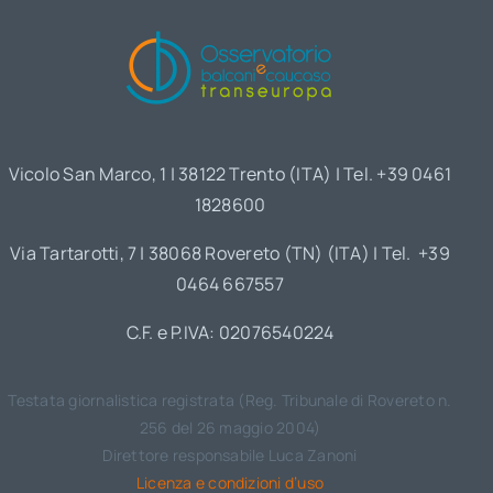
Vicolo San Marco, 1 | 38122 Trento (ITA) | Tel. +39 0461
1828600
Via Tartarotti, 7 | 38068 Rovereto (TN) (ITA) | Tel. +39
0464 667557
C.F. e P.IVA: 02076540224
Testata giornalistica registrata (Reg. Tribunale di Rovereto n.
256 del 26 maggio 2004)
Direttore responsabile Luca Zanoni
Licenza e condizioni d’uso