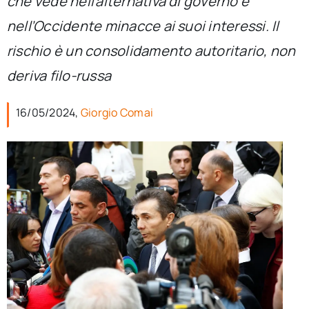
che vede nell’alternativa di governo e
per:
nell’Occidente minacce ai suoi interessi. Il
Newsletter
rischio è un consolidamento autoritario, non
deriva filo-russa
Ita
16/05/2024,
Giorgio Comai