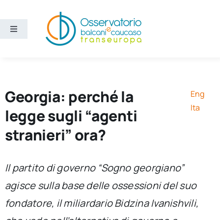
Salta
al
contenuto
Toggle
Navigation
Aree
Temi
Georgia: perché la
Eng
Ita
legge sugli “agenti
Ricerca e divulgazione
stranieri” ora?
Sezioni
Il partito di governo “Sogno georgiano”
agisce sulla base delle ossessioni del suo
Chi siamo
fondatore, il miliardario Bidzina Ivanishvili,
Cerca