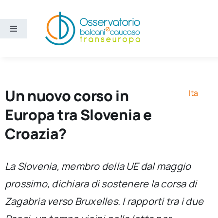
Salta
al
contenuto
Toggle
Navigation
Aree
Temi
Un nuovo corso in
Ita
Europa tra Slovenia e
Ricerca e divulgazione
Croazia?
Sezioni
La Slovenia, membro della UE dal maggio
prossimo, dichiara di sostenere la corsa di
Chi siamo
Zagabria verso Bruxelles. I rapporti tra i due
Cerca