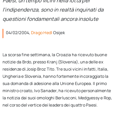
Paesi, un tempo vicini nella lotta per
per:
l’indipendenza, sono in realtà inquinati da
Newsletter
questioni fondamentali ancora insolute
04/02/2004,
Drago Hedl
Osijek
Ita
La scorsa fine settimana, la Croazia ha ricevuto buone
notizie da Brdo, presso Kranj (Slovenia), una delle ex
residenze di Josip Broz Tito. Tre suoi vicini infatti, Italia,
Ungheria e Slovenia, hanno fortemente incoraggiato la
sua domanda di adesione alla Unione Europea. Il primo
ministro croato, Ivo Sanader, ha ricevuto personalmente
la notizia dai suoi omologhi Berlusconi, Medgyessy e Rop,
nel corso del vertice dei leaders dei quattro Paesi.