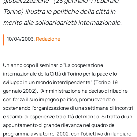
globalizzazione" (28 gennaio-1 febbraio,
per:
Torino) illustra le politiche della città in
Newsletter
merito alla solidaridarietà internazionale.
10/04/2003,
Redazione
Ita
Un anno dopo il seminario "La cooperazione
internazionale della Città di Torino per la pace e lo
sviluppo in un mondo interdipendente" (Torino, 19
gennaio 2002), l’Amministrazione ha deciso di ribadire
con forza il suo impegno politico, promuovendo e
sostenendo l’organizzazione di una settimana di incontri
e scambi di esperienze tra città del mondo. Si tratta di un
appuntamento di grande rilevanza nel quadro del
programma avviato nel 2002, con l’obiettivo di rilanciare