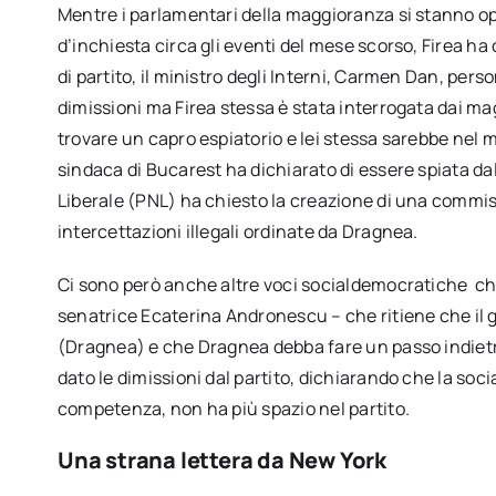
Mentre i parlamentari della maggioranza si stanno o
d’inchiesta circa gli eventi del mese scorso, Firea h
di partito, il ministro degli Interni, Carmen Dan, per
dimissioni ma Firea stessa è stata interrogata dai mag
trovare un capro espiatorio e lei stessa sarebbe nel mi
sindaca di Bucarest ha dichiarato di essere spiata da
Liberale (PNL) ha chiesto la creazione di una commis
intercettazioni illegali ordinate da Dragnea.
Ci sono però anche altre voci socialdemocratiche che 
senatrice Ecaterina Andronescu – che ritiene che il 
(Dragnea) e che Dragnea debba fare un passo indietr
dato le dimissioni dal partito, dichiarando che la soc
competenza, non ha più spazio nel partito.
Una strana lettera da New York