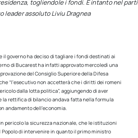
esidenza, togliendole i fondi. E intanto nel part
uo leader assoluto Liviu Dragnea
 il governo ha deciso di tagliare i fondi destinati ai
overno di Bucarest ha infatti approvato mercoledì una
approvazione del Consiglio Superiore della Difesa
che “l’esecutivo non accetterà che i diritti dei romeni
ericolo dalla lotta politica”, aggiungendo di aver
la rettifica di bilancio andava fatta nella formula
uon andamento dell’economia.
in pericolo la sicurezza nazionale, che le istituzioni
l Popolo di intervenire in quanto il primo ministro