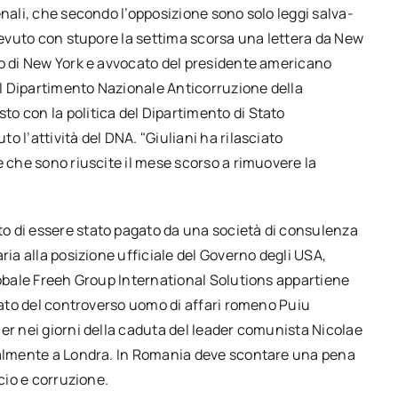
enali, che secondo l’opposizione sono solo leggi salva-
icevuto con stupore la settima scorsa una lettera da New
co di New York e avvocato del presidente americano
del Dipartimento Nazionale Anticorruzione della
o con la politica del Dipartimento di Stato
 l’attività del DNA. "Giuliani ha rilasciato
e che sono riuscite il mese scorso a rimuovere la
o di essere stato pagato da una società di consulenza
ria alla posizione ufficiale del Governo degli USA,
lobale Freeh Group International Solutions appartiene
ocato del controverso uomo di affari romeno Puiu
er nei giorni della caduta del leader comunista Nicolae
tualmente a Londra. In Romania deve scontare una pena
cio e corruzione.