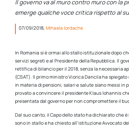
Il governo va al muro contro muro con la pr
emerge qualche voce critica rispetto al s
07/09/2018,
Mihaela Iordache
In Romania si è ormai allo stallo istituzionale dopo che
servizi segreti e al Presidente della Repubblica. Il g
rettifica di bilancio per il 2018, senza la necessaria 
(CSAT). Il primo ministro Viorica Dancila ha spiegato 
in materia di pensioni, salari e salute siano messi in p
provato a convincere il presidente Klaus Iohannis che 
presentata dal governo per non compromettere il b
Dal suo canto, il Capo dello stato ha dichiarato che è 
sono in stallo e ha chiesto all’istituzione Avvocato de