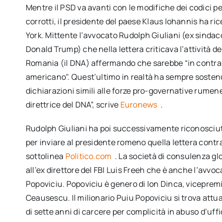
Mentre il PSD va avanti con le modifiche dei codici p
corrotti, il presidente del paese Klaus Iohannis ha r
York. Mittente l’avvocato Rudolph Giuliani (ex sinda
Donald Trump) che nella lettera criticava l’attività 
Romania (il DNA) affermando che sarebbe “in contrast
americano". Quest’ultimo in realtà ha sempre sostenuto
dichiarazioni simili alle forze pro-governative rumen
direttrice del DNA”, scrive
Euronews
.
Rudolph Giuliani ha poi successivamente riconosciut
per inviare al presidente romeno quella lettera contra
sottolinea
Politico.com
. La società di consulenza g
all’ex direttore del FBI Luis Freeh che è anche l’avv
Popoviciu. Popoviciu è genero di Ion Dinca, vicepremi
Ceausescu. Il milionario Puiu Popoviciu si trova at
di sette anni di carcere per complicità in abuso d’uffi