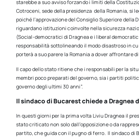
starebbe a suo avviso forzando i limiti della Costitu
Cotroceni, sede della presidenza della Romania, si le
poiché l’approvazione del Consiglio Superiore della D
riguardano istituzioni coinvolte nella sicurezza naz
(Social-democratici di Dragnea e i liberal democratic
responsabilità sottolineando il modo disastroso in cui
porterà a suo parere la Romania a dover affrontare dif
Il capo dello stato ritiene che i responsabili per la sit
membri poco preparati del governo, sia i partiti poli
governo degli ultimi 30 anni”.
Il sindaco di Bucarest chiede a Dragnea d
In questi giorni per la prima volta Liviu Dragnea il pr
stato criticato non solo dall’opposizione o da rappres
partito, che guida con il pugno di ferro. Il sindaco d