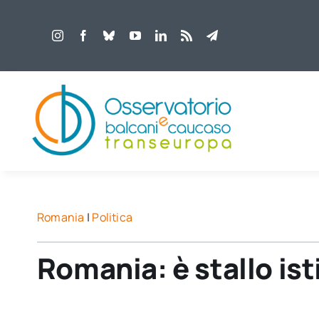
Salta
al
contenuto
Romania
|
Politica
Romania: è stallo ist