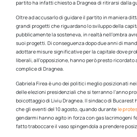
partito ha infatti chiesto a Dragnea di ritirarsi dalla g
Oltre ad accusarlo di guidare il partito in maniera ditt
grandi progetti che riguardano lo sviluppo della capi
pubblicamente la sosteneva, in realtà nell’ombra avr
suoi progetti. Di conseguenza dopo due anni di manda
adottare misure significative per la capitale dove prob
liberali, all’opposizione, hanno però presto ricordato
complice di Dragnea.
Gabriela Firea è uno dei politici meglio posizionati ne
delle elezioni presidenziali che si terranno l’anno pro
boicottaggio di Liviu Dragnea. Il sindaco di Bucarest
che gli eventi del 10 agosto, quando durante
le protes
gendarmi hanno agito in forza con gas lacrimogeni fe
fatto traboccare il vaso spingendola a prendere pos