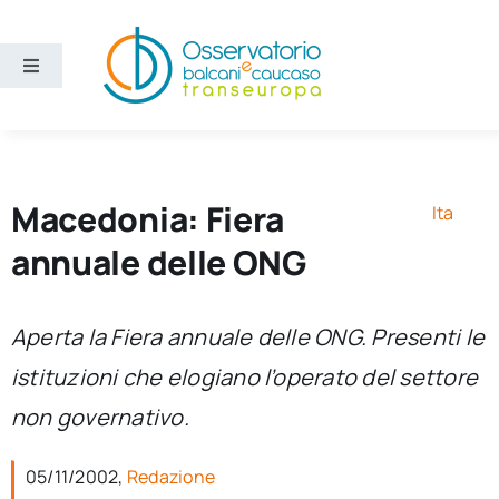
Salta
al
contenuto
Toggle
Navigation
Aree
Temi
Macedonia: Fiera
Ita
annuale delle ONG
Ricerca e divulgazione
Aperta la Fiera annuale delle ONG. Presenti le
Sezioni
istituzioni che elogiano l’operato del settore
non governativo.
Chi siamo
05/11/2002,
Redazione
Cerca