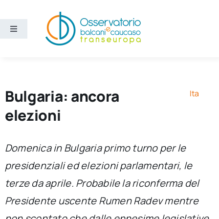
Salta
al
contenuto
Toggle
Navigation
Aree
Temi
Bulgaria: ancora
Ita
elezioni
Ricerca e divulgazione
Domenica in Bulgaria primo turno per le
Sezioni
presidenziali ed elezioni parlamentari, le
terze da aprile. Probabile la riconferma del
Chi siamo
Presidente uscente Rumen Radev mentre
Cerca
non scontato che dalle ennesime legislative