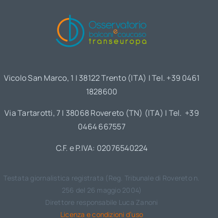
Vicolo San Marco, 1 | 38122 Trento (ITA) | Tel. +39 0461
1828600
Via Tartarotti, 7 | 38068 Rovereto (TN) (ITA) | Tel. +39
0464 667557
C.F. e P.IVA: 02076540224
Testata giornalistica registrata (Reg. Tribunale di Rovereto n.
256 del 26 maggio 2004)
Direttore responsabile Luca Zanoni
Licenza e condizioni d’uso