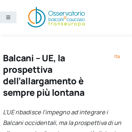
Salta
al
contenuto
Toggle
Navigation
Aree
Temi
Balcani – UE, la
Ita
prospettiva
Ricerca e divulgazione
dell’allargamento è
sempre più lontana
Sezioni
Chi siamo
L’UE ribadisce l’impegno ad integrare i
Balcani occidentali, ma la prospettiva di un
Cerca