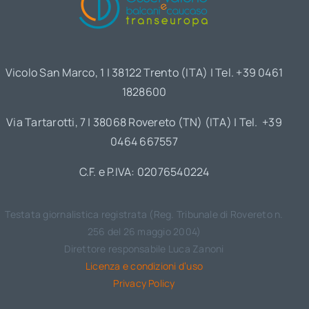
Vicolo San Marco, 1 | 38122 Trento (ITA) | Tel. +39 0461
1828600
Via Tartarotti, 7 | 38068 Rovereto (TN) (ITA) | Tel. +39
0464 667557
C.F. e P.IVA: 02076540224
Testata giornalistica registrata (Reg. Tribunale di Rovereto n.
256 del 26 maggio 2004)
Direttore responsabile Luca Zanoni
Licenza e condizioni d’uso
Privacy Policy