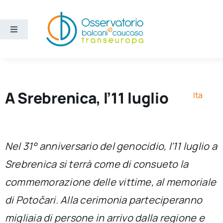
Salta
al
contenuto
Toggle
Navigation
Aree
Temi
A Srebrenica, l’11 luglio
Ita
Ricerca e divulgazione
Nel 31° anniversario del genocidio, l’11 luglio a
Sezioni
Srebrenica si terrà come di consueto la
commemorazione delle vittime, al memoriale
Chi siamo
di Potočari. Alla cerimonia parteciperanno
Cerca
migliaia di persone in arrivo dalla regione e