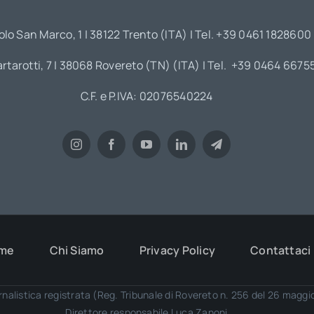
olo San Marco, 1 | 38122 Trento (ITA) | Tel. +39 0461 1828600
artarotti, 7 | 38068 Rovereto (TN) (ITA) | Tel. +39 0464 6675
C.F. e P.IVA: 02076540224
me
Chi Siamo
Privacy Policy
Contattaci
rnalistica registrata (Reg. Tribunale di Rovereto n. 256 del 26 magg
Direttore responsabile Luca Zanoni