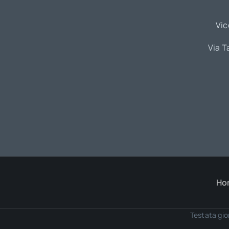
Vic
Via T
Ho
Testata gio