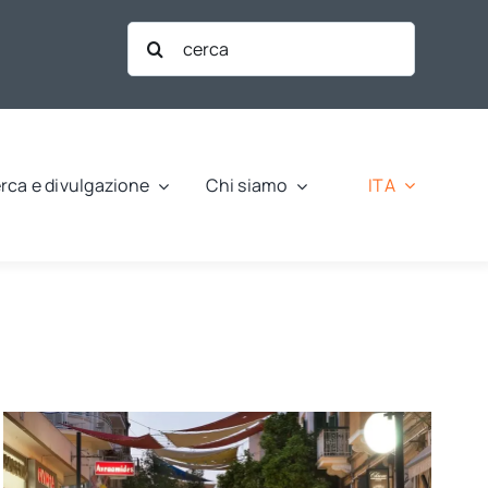
Cerca
per:
ITA
rca e divulgazione
Chi siamo