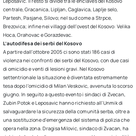
Leposavic. Il resto si divide tra le enclaves del Kosovo
centrale, Gracanica, Lipljan, Caglavica, Laplje selo,
Partesh, Pasjane, Silovo; nel sud come a Strpce,
Brezovica; infine nei villaggi dell’ovest del Kosovo: Velika
Hoca, Orahovac e Gorazdevac.
L’autodifesa dei serbi del Kosovo
A partire dall’ottobre 2005 ci sono stati 186 casi di
violenza nei confronti dei serbi del Kosovo, con due casi
di omicidio e venti di lesioni gravi. Nel Kosovo
settentrionale la situazione è diventata estremamente
tesa dopo l’omicidio di Milan Veskovic, avvenuta lo scorso
giugno. In seguito a questo evento i sindaci di Zvecan,
Zubin Potok e Leposavic hanno richiesto all’Unmik di
salvaguardare la sicurezza della comunità serba, oltre a
una sostituzione d’emergenza del sistema di polizia che
opera nella zona. Dragisa Milovic, sindaco di Zvacan, ha