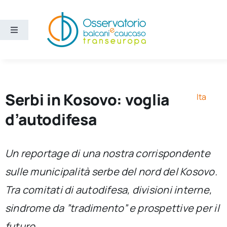
Salta
al
contenuto
Toggle
Navigation
Aree
Temi
Serbi in Kosovo: voglia
Ita
d’autodifesa
Ricerca e divulgazione
Un reportage di una nostra corrispondente
Sezioni
sulle municipalità serbe del nord del Kosovo.
Tra comitati di autodifesa, divisioni interne,
Chi siamo
sindrome da ”tradimento” e prospettive per il
Cerca
futuro