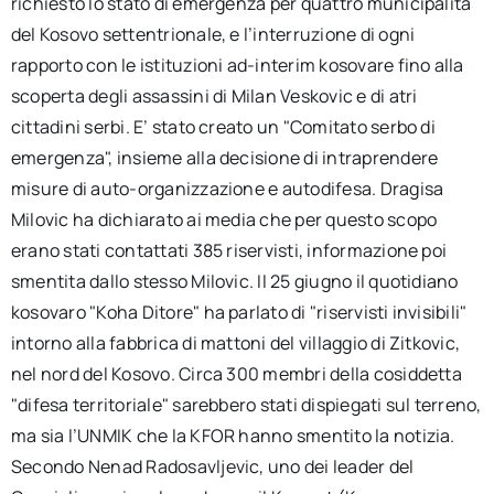
richiesto lo stato di emergenza per quattro municipalità
del Kosovo settentrionale, e l’interruzione di ogni
rapporto con le istituzioni ad-interim kosovare fino alla
scoperta degli assassini di Milan Veskovic e di atri
cittadini serbi. E’ stato creato un "Comitato serbo di
emergenza", insieme alla decisione di intraprendere
misure di auto-organizzazione e autodifesa. Dragisa
Milovic ha dichiarato ai media che per questo scopo
erano stati contattati 385 riservisti, informazione poi
smentita dallo stesso Milovic. Il 25 giugno il quotidiano
kosovaro "Koha Ditore" ha parlato di "riservisti invisibili"
intorno alla fabbrica di mattoni del villaggio di Zitkovic,
nel nord del Kosovo. Circa 300 membri della cosiddetta
"difesa territoriale" sarebbero stati dispiegati sul terreno,
ma sia l’UNMIK che la KFOR hanno smentito la notizia.
Secondo Nenad Radosavljevic, uno dei leader del