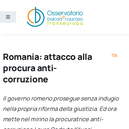
Salta
al
contenuto
Toggle
Navigation
Aree
Temi
Romania: attacco alla
Ita
procura anti-
Ricerca e divulgazione
corruzione
Sezioni
Il governo romeno prosegue senza indugio
nella propria riforma della giustizia. Ed ora
Chi siamo
mette nel mirino la procuratrice anti-
Cerca