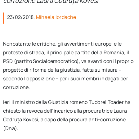
corruzione Laura Codruța Kövesi
per:
23/02/2018,
Mihaela Iordache
Newsletter
Ita
Nonostante le critiche, gli avvertimenti europei e le
proteste di strada, il principale partito della Romania, il
PSD (partito Socialdemocratico), va avanti con il proprio
progetto di riforma della giustizia, fatta su misura –
secondo l’opposizione – per i suoi membri indagati per
corruzione.
Ieri il ministro della Giustizia romeno Tudorel Toader ha
chiesto la revoca dell’incarico alla procuratrice Laura
Codruța Kövesi, a capo della procura anti-corruzione
(Dna).