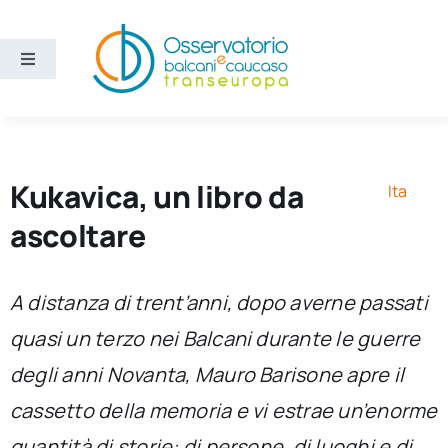
Salta
al
contenuto
Toggle
Navigation
Aree
Temi
Kukavica, un libro da
Ita
ascoltare
Ricerca e divulgazione
A distanza di trent’anni, dopo averne passati
Sezioni
quasi un terzo nei Balcani durante le guerre
degli anni Novanta, Mauro Barisone apre il
Chi siamo
cassetto della memoria e vi estrae un’enorme
Cerca
quantità di storie: di persone, di luoghi e di