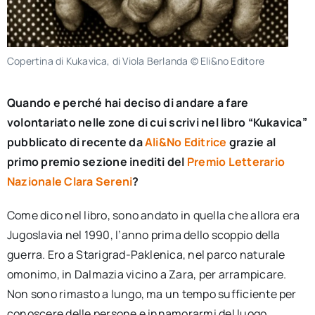
Copertina di Kukavica, di Viola Berlanda © Eli&no Editore
Quando e perché hai deciso di andare a fare
volontariato nelle zone di cui scrivi nel libro “Kukavica”
pubblicato di recente da
Ali&No Editrice
grazie al
primo premio sezione inediti del
Premio Letterario
Nazionale Clara Sereni
?
Come dico nel libro, sono andato in quella che allora era
Jugoslavia nel 1990, l’anno prima dello scoppio della
guerra. Ero a Starigrad-Paklenica, nel parco naturale
omonimo, in Dalmazia vicino a Zara, per arrampicare.
Non sono rimasto a lungo, ma un tempo sufficiente per
conoscere delle persone e innamorarmi del luogo.