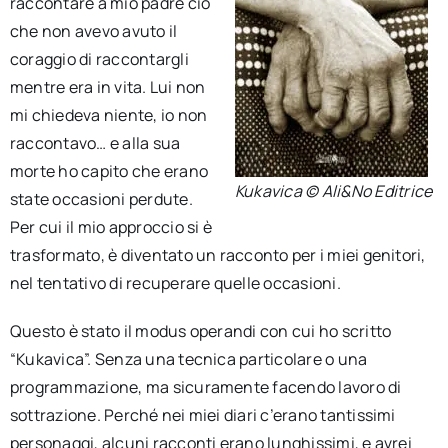
raccontare a mio padre ciò
che non avevo avuto il
coraggio di raccontargli
mentre era in vita. Lui non
mi chiedeva niente, io non
raccontavo… e alla sua
morte ho capito che erano
Kukavica © Ali&No Editrice
state occasioni perdute.
Per cui il mio approccio si è
trasformato, è diventato un racconto per i miei genitori,
nel tentativo di recuperare quelle occasioni.
Questo è stato il modus operandi con cui ho scritto
“Kukavica”. Senza una tecnica particolare o una
programmazione, ma sicuramente facendo lavoro di
sottrazione. Perché nei miei diari c’erano tantissimi
personaggi, alcuni racconti erano lunghissimi, e avrei