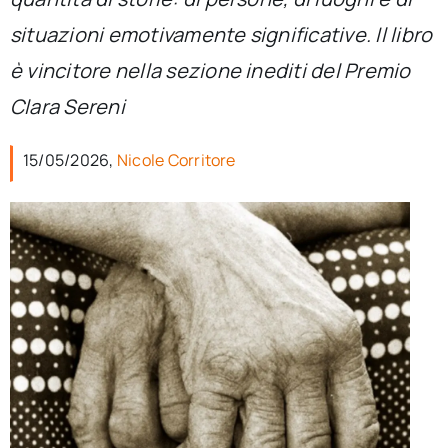
per:
situazioni emotivamente significative. Il libro
Newsletter
è vincitore nella sezione inediti del Premio
Clara Sereni
Ita
15/05/2026,
Nicole Corritore