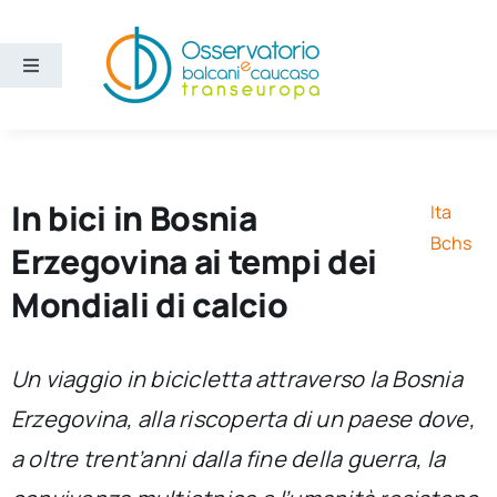
Salta
al
contenuto
Toggle
Navigation
Aree
Temi
In bici in Bosnia
Ita
Bchs
Erzegovina ai tempi dei
Ricerca e divulgazione
Mondiali di calcio
Sezioni
Un viaggio in bicicletta attraverso la Bosnia
Erzegovina, alla riscoperta di un paese dove,
Chi siamo
a oltre trent’anni dalla fine della guerra, la
Cerca