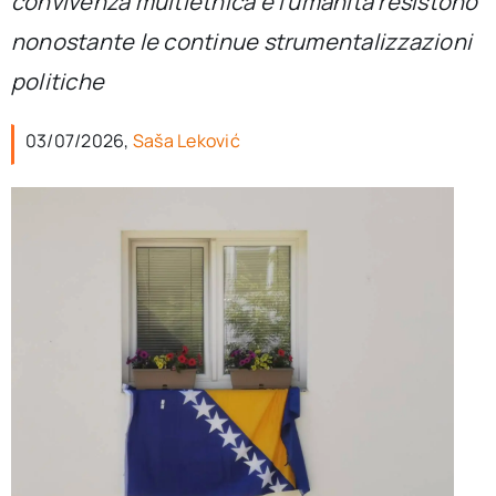
convivenza multietnica e l’umanità resistono
per:
nonostante le continue strumentalizzazioni
Newsletter
politiche
03/07/2026,
Saša Leković
Ita