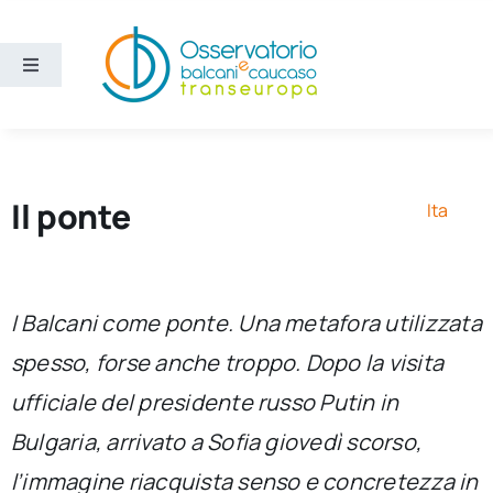
Salta
al
contenuto
Toggle
Navigation
Aree
Temi
Il ponte
Ita
Ricerca e divulgazione
I Balcani come ponte. Una metafora utilizzata
Sezioni
spesso, forse anche troppo. Dopo la visita
ufficiale del presidente russo Putin in
Chi siamo
Bulgaria, arrivato a Sofia giovedì scorso,
Cerca
l’immagine riacquista senso e concretezza in