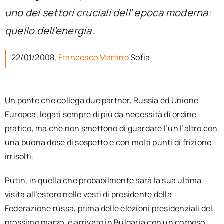
per:
uno dei settori cruciali dell’ epoca moderna:
quello dell’energia.
Newsletter
22/01/2008,
Francesco Martino
Sofia
Ita
Un ponte che collega due partner, Russia ed Unione
Europea, legati sempre di più da necessità di ordine
pratico, ma che non smettono di guardare l’un l’altro con
una buona dose di sospetto e con molti punti di frizione
irrisolti.
Putin, in quella che probabilmente sarà la sua ultima
visita all’estero nelle vesti di presidente della
Federazione russa, prima delle elezioni presidenziali del
prossimo marzo, è arrivato in Bulgaria con un corposo