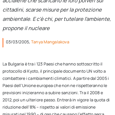
acciaierie che scaricano le loro polveri sui
per:
cittadini, scarse misure per la protezione
Newsletter
ambientale. E c’è chi, per tutelare l’ambiente,
propone il nucleare
Ita
03/03/2005,
Tanya Mangalakova
La Bulgaria è tra i 123 Paesi che hanno sottoscritto il
protocollo di Kyoto, il principale documento UN volto a
combattere i cambiamenti climatici. A partire dal 2005 i
Paesi dell’Unione europea che non ne rispetteranno le
previsioni inizieranno a subire sanzioni. Tra il 2008 e
2012, poi un ulteriore passo. Entrerà in vigore la quota di
riduzione dell’8% – rispetto ai valori di emissione
misurati nel 1990 – di gas che causano l’effetto serra.