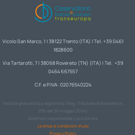
Vicolo San Marco, 1 | 38122 Trento (ITA) | Tel. +39 0461
1828600
Via Tartarotti, 7 | 38068 Rovereto (TN) (ITA) | Tel. +39
0464 667557
C.F. e P.IVA: 02076540224
Testata giornalistica registrata (Reg. Tribunale di Rovereto n.
256 del 26 maggio 2004)
Direttore responsabile Luca Zanoni
Licenza e condizioni d’uso
Privacy Policy