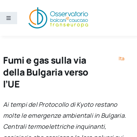
Salta
al
contenuto
Toggle
Navigation
Aree
Temi
Fumi e gas sulla via
Ita
della Bulgaria verso
Ricerca e divulgazione
l’UE
Sezioni
Ai tempi del Protocollo di Kyoto restano
molte le emergenze ambientali in Bulgaria.
Chi siamo
Centrali termoelettriche inquinanti,
Cerca