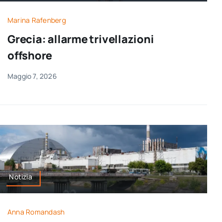
per:
Marina Rafenberg
Newsletter
Grecia: allarme trivellazioni
offshore
Ita
Maggio 7, 2026
Notizia
Anna Romandash