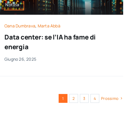
Notizia
Oana Dumbrava
,
Marta Abbà
Data center: se l’IA ha fame di
energia
Giugno 26, 2025
1
2
3
4
Prossimo