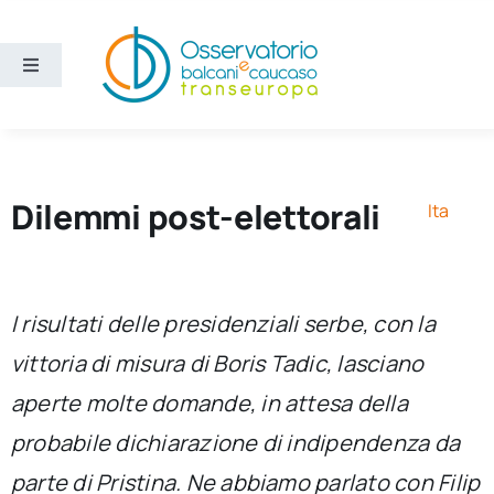
Salta
al
contenuto
Toggle
Navigation
Aree
Temi
Dilemmi post-elettorali
Ita
Ricerca e divulgazione
I risultati delle presidenziali serbe, con la
Sezioni
vittoria di misura di Boris Tadic, lasciano
aperte molte domande, in attesa della
Chi siamo
probabile dichiarazione di indipendenza da
Cerca
parte di Pristina. Ne abbiamo parlato con Filip