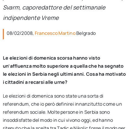
per:
Svarm, caporedattore del settimanale
indipendente Vreme
Newsletter
08/02/2008,
Francesco Martino
Belgrado
Ita
Le elezioni di domenica scorsa hanno visto
un’affluenza molto superiore a quella che ha segnato
le elezioni in Serbia negli ultimi anni. Cosa ha motivato
i cittadini a recarsi alle urne?
Le elezioni di domenica sono state una sorta di
referendum, che io però definirei innanzitutto come un
referendum sociale. Molte persone in Serbia sono
insoddisfatte del modo in cui vivono oggi, ed hanno
ritenuto che la scelta tra Tadic e Nikolic fosse il modo per