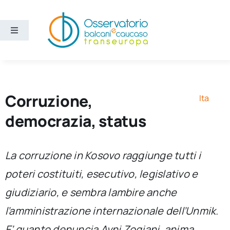
Salta
al
contenuto
Toggle
Navigation
Aree
Temi
Corruzione,
Ita
democrazia, status
Ricerca e divulgazione
La corruzione in Kosovo raggiunge tutti i
Sezioni
poteri costituiti, esecutivo, legislativo e
giudiziario, e sembra lambire anche
Chi siamo
l’amministrazione internazionale dell’Unmik.
Cerca
E’ quanto denuncia Avni Zogjani, anima