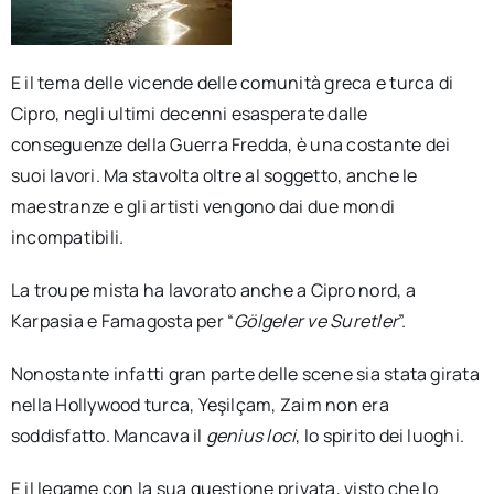
E il tema delle vicende delle comunità greca e turca di
Cipro, negli ultimi decenni esasperate dalle
conseguenze della Guerra Fredda, è una costante dei
suoi lavori. Ma stavolta oltre al soggetto, anche le
maestranze e gli artisti vengono dai due mondi
incompatibili.
La troupe mista ha lavorato anche a Cipro nord, a
Karpasia e Famagosta per “
Gölgeler ve Suretler
”.
Nonostante infatti gran parte delle scene sia stata girata
nella Hollywood turca, Yeşilçam, Zaim non era
soddisfatto. Mancava il
genius loci
, lo spirito dei luoghi.
E il legame con la sua questione privata, visto che lo