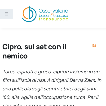
Salta
al
contenuto
Toggle
Navigation
Aree
Temi
Cipro, sul set con il
Ita
nemico
Ricerca e divulgazione
Turco-ciprioti e greco-ciprioti insieme in un
Sezioni
film sull’isola divisa. A dirigerli Derviş Zaim, in
una pellicola sugli scontri etnici degli anni
Chi siamo
’60, alla vigilia dell’occupazione turca. Per il
Cerca
cineasta, una nuova operazione