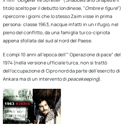
Il film “
Gölgeler ve Suretler
” (
Shadows and Shapes
è il
titolo scelto per il debutto londinese, "
Ombre e figure
")
ripercorre i giorni che lo stesso Zaim visse in prima
persona: classe 1963, nacque infatti in un rifugio, nel
pieno del conflitto, da una famiglia turco-cipriota
appena sfollata dal sud al nord del Paese.
E compì 10 anni all’epoca dell’” Operazione di pace” del
1974 (nella versione ufficiale turca, non si trattò
dell’occupazione di Cipro nord da parte dell’esercito di
Ankara ma di un intervento di
peacekeeping
).