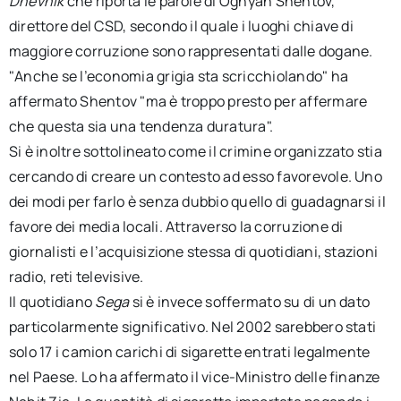
Dnevnik
che riporta le parole di Ognyan Shentov,
direttore del CSD, secondo il quale i luoghi chiave di
maggiore corruzione sono rappresentati dalle dogane.
"Anche se l’economia grigia sta scricchiolando" ha
affermato Shentov "ma è troppo presto per affermare
che questa sia una tendenza duratura".
Si è inoltre sottolineato come il crimine organizzato stia
cercando di creare un contesto ad esso favorevole. Uno
dei modi per farlo è senza dubbio quello di guadagnarsi il
favore dei media locali. Attraverso la corruzione di
giornalisti e l’acquisizione stessa di quotidiani, stazioni
radio, reti televisive.
Il quotidiano
Sega
si è invece soffermato su di un dato
particolarmente significativo. Nel 2002 sarebbero stati
solo 17 i camion carichi di sigarette entrati legalmente
nel Paese. Lo ha affermato il vice-Ministro delle finanze