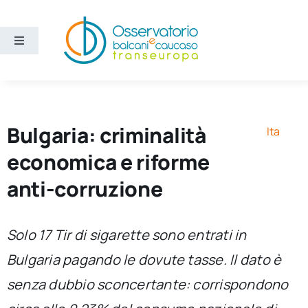
Salta
al
contenuto
Toggle
Navigation
Aree
Temi
Bulgaria: criminalità
Ita
economica e riforme
Ricerca e divulgazione
anti-corruzione
Sezioni
Solo 17 Tir di sigarette sono entrati in
Bulgaria pagando le dovute tasse. Il dato è
Chi siamo
senza dubbio sconcertante: corrispondono
Cerca