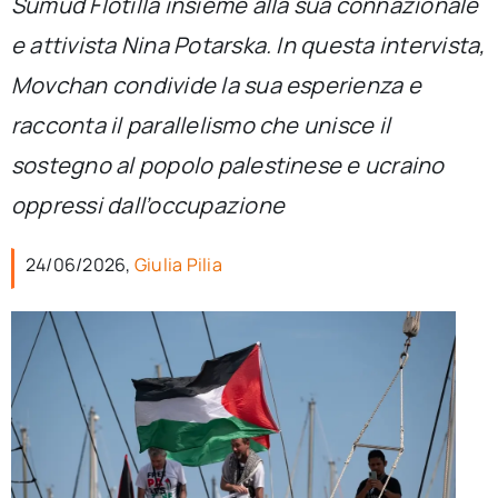
Sumud Flotilla insieme alla sua connazionale
per:
e attivista Nina Potarska. In questa intervista,
Newsletter
Movchan condivide la sua esperienza e
racconta il parallelismo che unisce il
Ita
sostegno al popolo palestinese e ucraino
oppressi dall’occupazione
24/06/2026,
Giulia Pilia