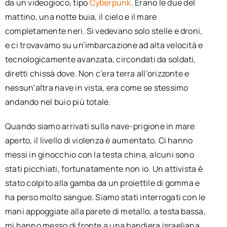
da un videogioco, tipo
Cyberpunk
. Erano le due del
mattino, una notte buia, il cielo e il mare
completamente neri. Si vedevano solo stelle e droni,
e ci trovavamo su un’imbarcazione ad alta velocità e
tecnologicamente avanzata, circondati da soldati,
diretti chissà dove. Non c’era terra all’orizzonte e
nessun’altra nave in vista, era come se stessimo
andando nel buio più totale.
Quando siamo arrivati sulla nave-prigione in mare
aperto, il livello di violenza è aumentato. Ci hanno
messi in ginocchio con la testa china, alcuni sono
stati picchiati, fortunatamente non io. Un attivista è
stato colpito alla gamba da un proiettile di gomma e
ha perso molto sangue. Siamo stati interrogati con le
mani appoggiate alla parete di metallo, a testa bassa,
mi hanno messo di fronte a una bandiera israeliana