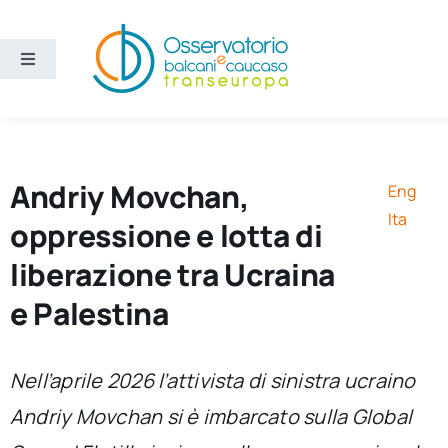
Salta
al
contenuto
Toggle
Navigation
Aree
Temi
Andriy Movchan,
Eng
Ita
oppressione e lotta di
Ricerca e divulgazione
liberazione tra Ucraina
e Palestina
Sezioni
Chi siamo
Nell’aprile 2026 l’attivista di sinistra ucraino
Andriy Movchan si è imbarcato sulla Global
Cerca