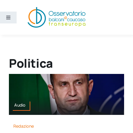
Salta
al
contenuto
Toggle
Navigation
Aree
Temi
Politica
Ricerca e divulgazione
Sezioni
Audio
Chi siamo
Redazione
Cerca