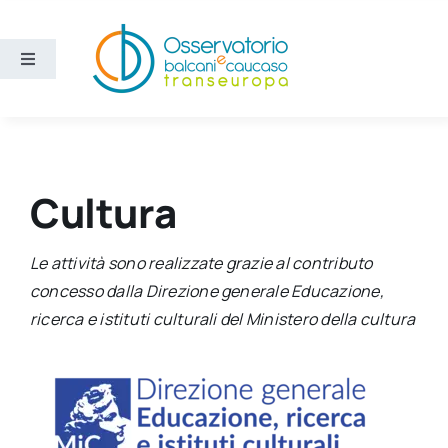
Salta
al
contenuto
Toggle
Navigation
Aree
Temi
Cultura
Ricerca e divulgazione
Le attività sono realizzate grazie al contributo
concesso dalla Direzione generale Educazione,
Sezioni
ricerca e istituti culturali del Ministero della cultura
Chi siamo
Cerca