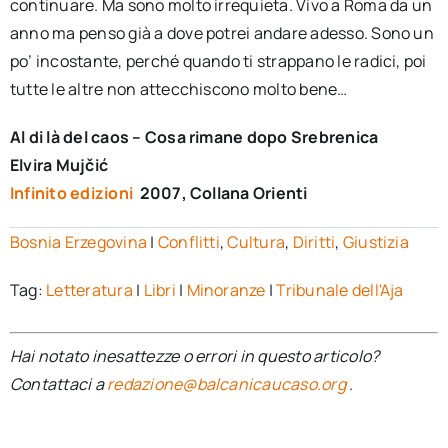
continuare. Ma sono molto irrequieta. Vivo a Roma da un
anno ma penso già a dove potrei andare adesso. Sono un
po’ incostante, perché quando ti strappano le radici, poi
tutte le altre non attecchiscono molto bene…
Al di là del caos – Cosa rimane dopo Srebrenica
Elvira Mujčić
Infinito edizioni
2007, Collana Orienti
Bosnia Erzegovina
|
Conflitti
,
Cultura
,
Diritti
,
Giustizia
Tag:
Letteratura
|
Libri
|
Minoranze
|
Tribunale dell'Aja
Hai notato inesattezze o errori in questo articolo?
Contattaci a
redazione@balcanicaucaso.org
.