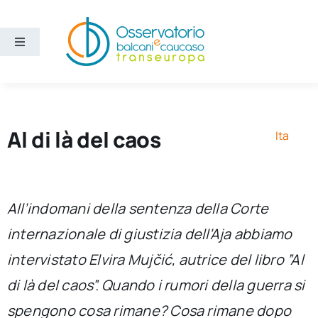
Salta
al
contenuto
Toggle
Navigation
Aree
Temi
Al di là del caos
Ita
Ricerca e divulgazione
All’indomani della sentenza della Corte
Sezioni
internazionale di giustizia dell’Aja abbiamo
intervistato Elvira Mujčić, autrice del libro ”Al
Chi siamo
di là del caos”. Quando i rumori della guerra si
Cerca
spengono cosa rimane? Cosa rimane dopo