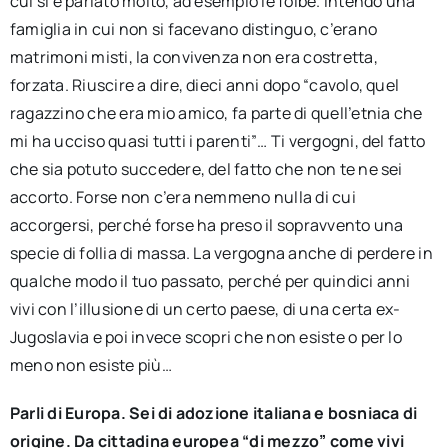
cui si è parlato molto, ad esempio le foibe. Intendo una
famiglia in cui non si facevano distinguo, c’erano
matrimoni misti, la convivenza non era costretta,
forzata. Riuscire a dire, dieci anni dopo “cavolo, quel
ragazzino che era mio amico, fa parte di quell’etnia che
mi ha ucciso quasi tutti i parenti”… Ti vergogni, del fatto
che sia potuto succedere, del fatto che non te ne sei
accorto. Forse non c’era nemmeno nulla di cui
accorgersi, perché forse ha preso il sopravvento una
specie di follia di massa. La vergogna anche di perdere in
qualche modo il tuo passato, perché per quindici anni
vivi con l’illusione di un certo paese, di una certa ex-
Jugoslavia e poi invece scopri che non esiste o per lo
meno non esiste più…
Parli di Europa. Sei di adozione italiana e bosniaca di
origine. Da cittadina europea “di mezzo” come vivi