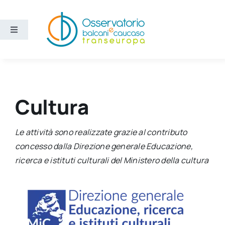
Salta
al
contenuto
Toggle
Navigation
Aree
Temi
Cultura
Ricerca e divulgazione
Le attività sono realizzate grazie al contributo
concesso dalla Direzione generale Educazione,
Sezioni
ricerca e istituti culturali del Ministero della cultura
Chi siamo
Cerca