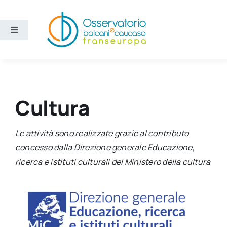
Salta
al
contenuto
Toggle
Navigation
Aree
Temi
Cultura
Ricerca e divulgazione
Le attività sono realizzate grazie al contributo
concesso dalla Direzione generale Educazione,
Sezioni
ricerca e istituti culturali del Ministero della cultura
Chi siamo
Cerca