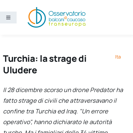
Salta
al
contenuto
Toggle
Navigation
Aree
Temi
Turchia: la strage di
Ita
Uludere
Ricerca e divulgazione
Il 28 dicembre scorso un drone Predator ha
Sezioni
fatto strage di civili che attraversavano il
confine tra Turchia ed Iraq. "Un errore
Chi siamo
operativo", hanno dichiarato le autorità
Cerca
turche. Ma i famigliari delle 34 vittime