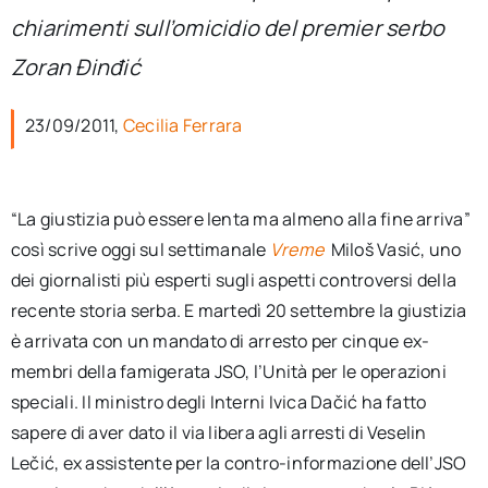
per:
chiarimenti sull’omicidio del premier serbo
Zoran Đinđić
Newsletter
23/09/2011,
Cecilia Ferrara
Ita
“La giustizia può essere lenta ma almeno alla fine arriva”
così scrive oggi sul settimanale
Vreme
Miloš Vasić, uno
dei giornalisti più esperti sugli aspetti controversi della
recente storia serba. E martedì 20 settembre la giustizia
è arrivata con un mandato di arresto per cinque ex-
membri della famigerata JSO, l’Unità per le operazioni
speciali. Il ministro degli Interni Ivica Dačić ha fatto
sapere di aver dato il via libera agli arresti di Veselin
Lečić, ex assistente per la contro-informazione dell’JSO