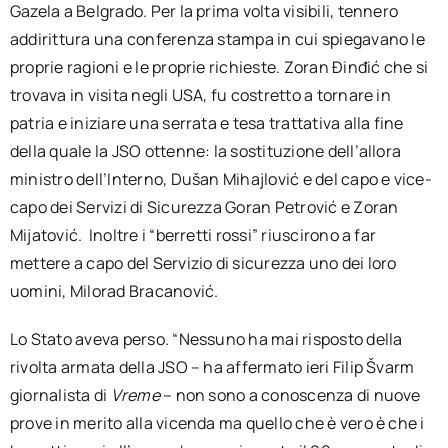
Gazela a Belgrado. Per la prima volta visibili, tennero
addirittura una conferenza stampa in cui spiegavano le
proprie ragioni e le proprie richieste. Zoran Đinđić che si
trovava in visita negli USA, fu costretto a tornare in
patria e iniziare una serrata e tesa trattativa alla fine
della quale la JSO ottenne: la sostituzione dell’allora
ministro dell’Interno, Dušan Mihajlović e del capo e vice-
capo dei Servizi di Sicurezza Goran Petrović e Zoran
Mijatović. Inoltre i “berretti rossi” riuscirono a far
mettere a capo del Servizio di sicurezza uno dei loro
uomini, Milorad Bracanović.
Lo Stato aveva perso. “Nessuno ha mai risposto della
rivolta armata della JSO – ha affermato ieri Filip Švarm
giornalista di
Vreme
– non sono a conoscenza di nuove
prove in merito alla vicenda ma quello che è vero è che i