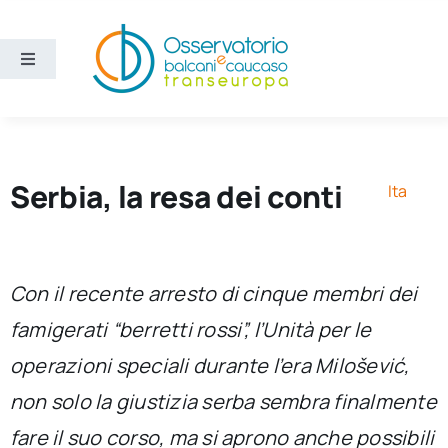
Salta
al
contenuto
Toggle
Navigation
Aree
Temi
Serbia, la resa dei conti
Ita
Ricerca e divulgazione
Con il recente arresto di cinque membri dei
Sezioni
famigerati “berretti rossi”, l’Unità per le
operazioni speciali durante l’era Milošević,
Chi siamo
non solo la giustizia serba sembra finalmente
Cerca
fare il suo corso, ma si aprono anche possibili