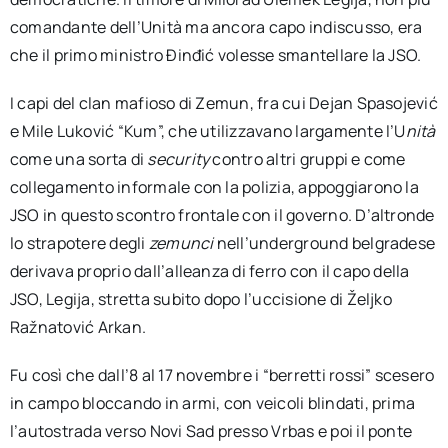
comandante dell’Unità ma ancora capo indiscusso, era
che il primo ministro Đinđić volesse smantellare la JSO.
I capi del clan mafioso di Zemun, fra cui Dejan Spasojević
e Mile Luković “Kum”, che utilizzavano largamente l’U
nità
come una sorta di
security
contro altri gruppi e come
collegamento informale con la polizia, appoggiarono la
JSO in questo scontro frontale con il governo. D’altronde
lo strapotere degli
zemunci
nell’underground belgradese
derivava proprio dall’alleanza di ferro con il capo della
JSO, Legija, stretta subito dopo l’uccisione di Željko
Ražnatović Arkan.
Fu così che dall’8 al 17 novembre i “berretti rossi” scesero
in campo bloccando in armi, con veicoli blindati, prima
l’autostrada verso Novi Sad presso Vrbas e poi il ponte