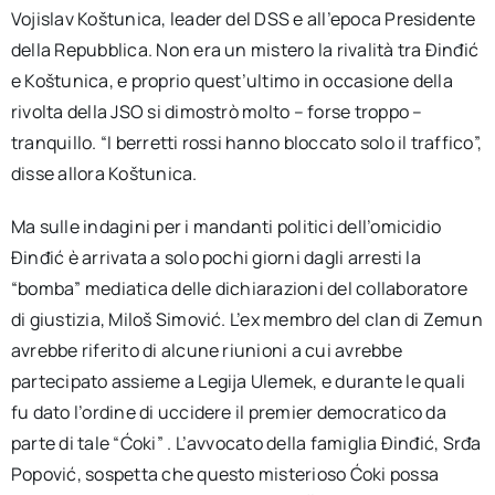
Vojislav Koštunica, leader del DSS e all’epoca Presidente
della Repubblica. Non era un mistero la rivalità tra Đinđić
e Koštunica, e proprio quest’ultimo in occasione della
rivolta della JSO si dimostrò molto – forse troppo –
tranquillo. “I berretti rossi hanno bloccato solo il traffico”,
disse allora Koštunica.
Ma sulle indagini per i mandanti politici dell’omicidio
Đinđić è arrivata a solo pochi giorni dagli arresti la
“bomba” mediatica delle dichiarazioni del collaboratore
di giustizia, Miloš Simović. L’ex membro del clan di Zemun
avrebbe riferito di alcune riunioni a cui avrebbe
partecipato assieme a Legija Ulemek, e durante le quali
fu dato l’ordine di uccidere il premier democratico da
parte di tale “Ćoki” . L’avvocato della famiglia Đinđić, Srđa
Popović, sospetta che questo misterioso Ćoki possa