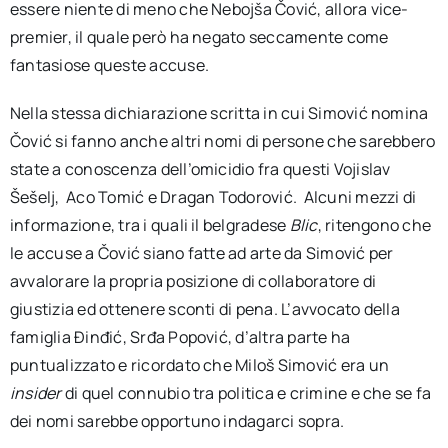
essere niente di meno che Nebojša Čović, allora vice-
premier, il quale però ha negato seccamente come
fantasiose queste accuse.
Nella stessa dichiarazione scritta in cui Simović nomina
Čović si fanno anche altri nomi di persone che sarebbero
state a conoscenza dell’omicidio fra questi Vojislav
Šešelj, Aco Tomić e Dragan Todorović. Alcuni mezzi di
informazione, tra i quali il belgradese
Blic
, ritengono che
le accuse a Čović siano fatte ad arte da Simović per
avvalorare la propria posizione di collaboratore di
giustizia ed ottenere sconti di pena. L’avvocato della
famiglia Đinđić, Srđa Popović, d’altra parte ha
puntualizzato e ricordato che Miloš Simović era un
insider
di quel connubio tra politica e crimine e che se fa
dei nomi sarebbe opportuno indagarci sopra.