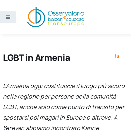
Salta
al
contenuto
Toggle
Navigation
Aree
Temi
LGBT in Armenia
Ita
Ricerca e divulgazione
L’Armenia oggi costituisce il luogo più sicuro
Sezioni
nella regione per persone della comunità
LGBT, anche solo come punto di transito per
Chi siamo
spostarsi poi magari in Europa o altrove. A
Cerca
Yerevan abbiamo incontrato Karine