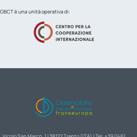
OBCT è una unità operativa di:
Vicolo San Marco, 1 | 38122 Trento (ITA) | Tel. +39 0461