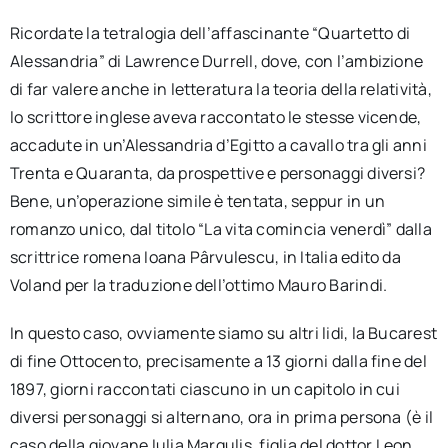
Ricordate la tetralogia dell’affascinante “Quartetto di
Alessandria” di Lawrence Durrell, dove, con l’ambizione
di far valere anche in letteratura la teoria della relatività,
lo scrittore inglese aveva raccontato le stesse vicende,
accadute in un’Alessandria d’Egitto a cavallo tra gli anni
Trenta e Quaranta, da prospettive e personaggi diversi?
Bene, un’operazione simile è tentata, seppur in un
romanzo unico, dal titolo “La vita comincia venerdì” dalla
scrittrice romena Ioana Pârvulescu, in Italia edito da
Voland per la traduzione dell’ottimo Mauro Barindi.
In questo caso, ovviamente siamo su altri lidi, la Bucarest
di fine Ottocento, precisamente a 13 giorni dalla fine del
1897, giorni raccontati ciascuno in un capitolo in cui
diversi personaggi si alternano, ora in prima persona (è il
caso della giovane Iulia Margulis, figlia del dottor Leon