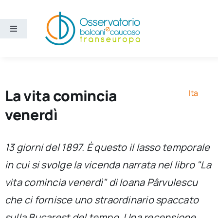
Salta
al
contenuto
Toggle
Navigation
Aree
Temi
La vita comincia
Ita
venerdì
Ricerca e divulgazione
13 giorni del 1897. È questo il lasso temporale
Sezioni
in cui si svolge la vicenda narrata nel libro "La
vita comincia venerdì" di Ioana Pârvulescu
Chi siamo
che ci fornisce uno straordinario spaccato
Cerca
sulla Bucarest del tempo. Una recensione