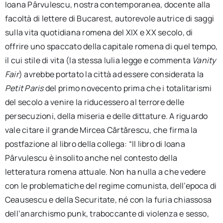
Ioana Pârvulescu, nostra contemporanea, docente alla
facoltà di lettere di Bucarest, autorevole autrice di saggi
sulla vita quotidiana romena del XIX e XX secolo, di
offrire uno spaccato della capitale romena di quel tempo,
il cui stile di vita (la stessa Iulia legge e commenta
Vanity
Fair
) avrebbe portato la città ad essere considerata la
Petit Paris
del primo novecento prima che i totalitarismi
del secolo a venire la riducessero al terrore delle
persecuzioni, della miseria e delle dittature. A riguardo
vale citare il grande Mircea Cărtărescu, che firma la
postfazione al libro della collega: “Il libro di Ioana
Pârvulescu è insolito anche nel contesto della
letteratura romena attuale. Non ha nulla a che vedere
con le problematiche del regime comunista, dell’epoca di
Ceausescu e della Securitate, né con la furia chiassosa
dell’anarchismo punk, traboccante di violenza e sesso,