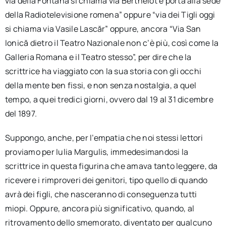
via della Fontana si chiama via Berthelot e porta alla sede
della Radiotelevisione romena” oppure “via dei Tigli oggi
si chiama via Vasile Lascăr” oppure, ancora “Via San
Ionică dietro il Teatro Nazionale non c’è più, così come la
Galleria Romana e il Teatro stesso”, per dire che la
scrittrice ha viaggiato con la sua storia con gli occhi
della mente ben fissi, e non senza nostalgia, a quel
tempo, a quei tredici giorni, ovvero dal 19 al 31 dicembre
del 1897.
Suppongo, anche, per l’empatia che noi stessi lettori
proviamo per Iulia Margulis, immedesimandosi la
scrittrice in questa figurina che amava tanto leggere, da
ricevere i rimproveri dei genitori, tipo quello di quando
avrà dei figli, che nasceranno di conseguenza tutti
miopi. Oppure, ancora più significativo, quando, al
ritrovamento dello smemorato, diventato per qualcuno