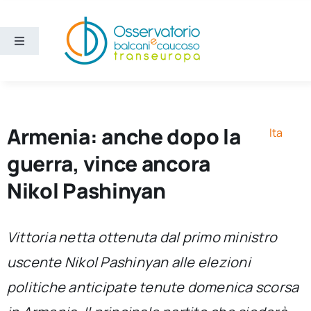
Salta
al
contenuto
Toggle
Navigation
Aree
Temi
Armenia: anche dopo la
Ita
guerra, vince ancora
Ricerca e divulgazione
Nikol Pashinyan
Sezioni
Vittoria netta ottenuta dal primo ministro
uscente Nikol Pashinyan alle elezioni
Chi siamo
politiche anticipate tenute domenica scorsa
Cerca