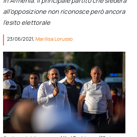
in Armenia. Il principale partito che siederà
per:
all’opposizione non riconosce però ancora
Newsletter
l’esito elettorale
23/06/2021,
Marilisa Lorusso
Ita