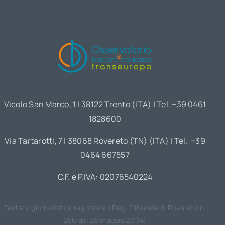
Vicolo San Marco, 1 | 38122 Trento (ITA) | Tel. +39 0461
1828600
Via Tartarotti, 7 | 38068 Rovereto (TN) (ITA) | Tel. +39
0464 667557
C.F. e P.IVA: 02076540224
Testata giornalistica registrata (Reg. Tribunale di Rovereto n.
256 del 26 maggio 2004)