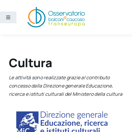
Salta
al
contenuto
Toggle
Navigation
Aree
Temi
Cultura
Ricerca e divulgazione
Le attività sono realizzate grazie al contributo
concesso dalla Direzione generale Educazione,
Sezioni
ricerca e istituti culturali del Ministero della cultura
Chi siamo
Cerca