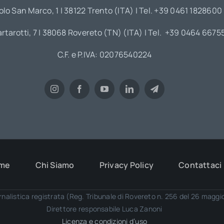
olo San Marco, 1 | 38122 Trento (ITA) | Tel. +39 0461 1828600
artarotti, 7 | 38068 Rovereto (TN) (ITA) | Tel. +39 0464 6675
C.F. e P.IVA: 02076540224
me
Chi Siamo
Privacy Policy
Contattaci
rnalistica registrata (Reg. Tribunale di Rovereto n. 256 del 26 magg
Direttore responsabile Luca Zanoni
Licenza e condizioni d’uso