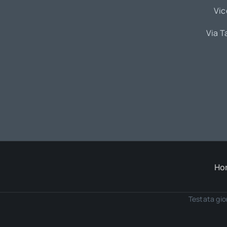
Vic
Via T
Ho
Testata gio