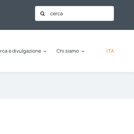
Cerca
per:
ITA
rca e divulgazione
Chi siamo