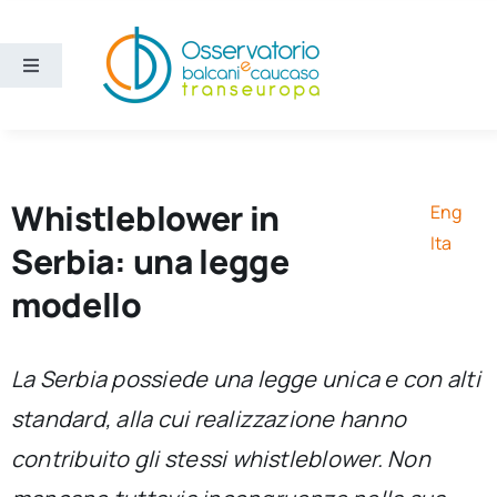
Salta
al
contenuto
Toggle
Navigation
Aree
Temi
Whistleblower in
Eng
Ita
Serbia: una legge
Ricerca e divulgazione
modello
Sezioni
La Serbia possiede una legge unica e con alti
standard, alla cui realizzazione hanno
Chi siamo
contribuito gli stessi whistleblower. Non
Cerca