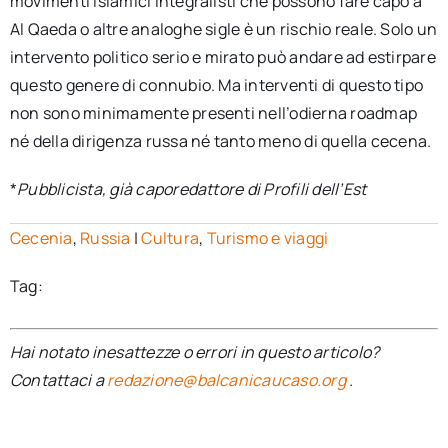
movimenti islamici integralisti che possono fare capo a
Al Qaeda o altre analoghe sigle è un rischio reale. Solo un
intervento politico serio e mirato può andare ad estirpare
questo genere di connubio. Ma interventi di questo tipo
non sono minimamente presenti nell’odierna roadmap
né della dirigenza russa né tanto meno di quella cecena.
*
Pubblicista, già caporedattore di Profili dell’Est
Cecenia
,
Russia
|
Cultura
,
Turismo e viaggi
Tag:
Hai notato inesattezze o errori in questo articolo?
Contattaci a
redazione@balcanicaucaso.org
.