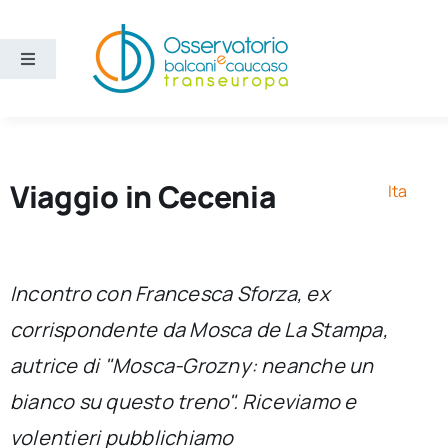
Salta
al
contenuto
Toggle
Navigation
Aree
Temi
Viaggio in Cecenia
Ita
Ricerca e divulgazione
Incontro con Francesca Sforza, ex
Sezioni
corrispondente da Mosca de La Stampa,
autrice di "Mosca-Grozny: neanche un
Chi siamo
bianco su questo treno". Riceviamo e
Cerca
volentieri pubblichiamo