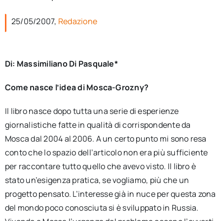
per:
25/05/2007,
Redazione
Newsletter
Di: Massimiliano Di Pasquale*
Ita
Come nasce l’idea di Mosca-Grozny?
Il libro nasce dopo tutta una serie di esperienze
giornalistiche fatte in qualità di corrispondente da
Mosca dal 2004 al 2006. A un certo punto mi sono resa
conto che lo spazio dell’articolo non era più sufficiente
per raccontare tutto quello che avevo visto. Il libro è
stato un’esigenza pratica, se vogliamo, più che un
progetto pensato. L’interesse già in nuce per questa zona
del mondo poco conosciuta si è sviluppato in Russia.